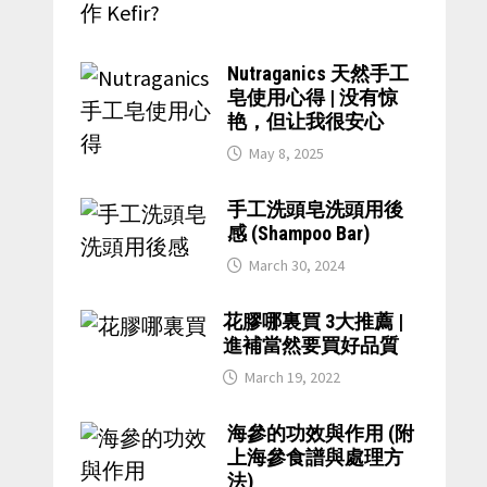
Nutraganics 天然手工
皂使用心得 | 没有惊
艳，但让我很安心
May 8, 2025
手工洗頭皂洗頭用後
感 (Shampoo Bar)
March 30, 2024
花膠哪裏買 3大推薦 |
進補當然要買好品質
March 19, 2022
海參的功效與作用 (附
上海參食譜與處理方
法)