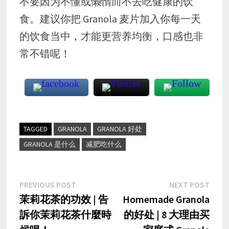
不要因为不懂或懒惰而不去吃健康的饮
食。建议你把 Granola 麦片加入你每一天
的饮食当中，才能更营养均衡，口感也非
常不错呢！
TAGGED
GRANOLA
GRANOLA 好处
GRANOLA 是什么
减肥吃什么
Post
Previous
Nex
PREVIOUS POST
NEXT POST
post:
post
茉莉花茶的功效 | 告
Homemade Granola
navigation
訴你茉莉花茶什麼時
的好处 | 8 大理由买