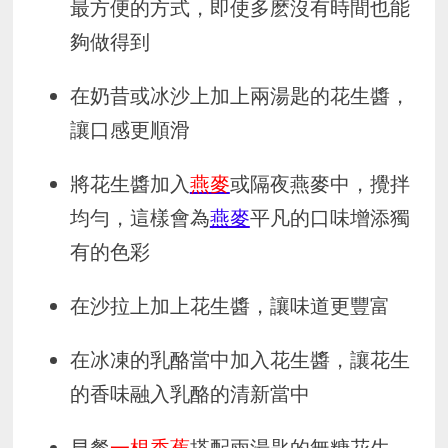
最方便的方式，即使多麽沒有時間也能
夠做得到
在奶昔或冰沙上加上兩湯匙的花生醬，
讓口感更順滑
將花生醬加入
燕麥
或隔夜燕麥中，攪拌
均勻，這樣會為
燕麥
平凡的口味增添獨
有的色彩
在沙拉上加上花生醬，讓味道更豐富
在冰凍的乳酪當中加入花生醬，讓花生
的香味融入乳酪的清新當中
早餐
一根香蕉
搭配兩湯匙的無糖花生