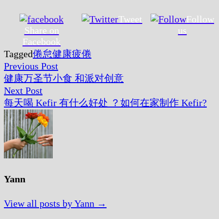
Tweet
Follow
Share on
us
Facebook
Tagged
倦怠
健康
疲倦
Post
Previous
Previous Post
post:
健康万圣节小食 和派对创意
navigation
Next
Next Post
post:
每天喝 Kefir 有什么好处 ？如何在家制作 Kefir?
Yann
View all posts by Yann →