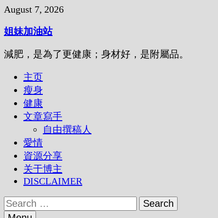
Skip
August 7, 2026
to
content
姐妹加油站
減肥，是為了更健康；身材好，是附屬品。
主页
瘦身
健康
文章寫手
自由撰稿人
愛情
資源分享
关于博主
DISCLAIMER
Search
for:
Menu