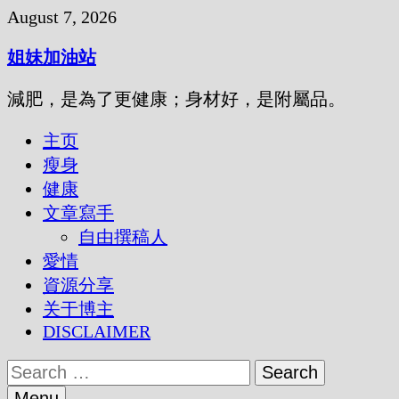
Skip
August 7, 2026
to
content
姐妹加油站
減肥，是為了更健康；身材好，是附屬品。
主页
瘦身
健康
文章寫手
自由撰稿人
愛情
資源分享
关于博主
DISCLAIMER
Search
for:
Menu