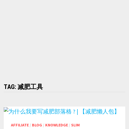
TAG:
减肥工具
AFFILIATE
/
BLOG
/
KNOWLEDGE
/
SLIM